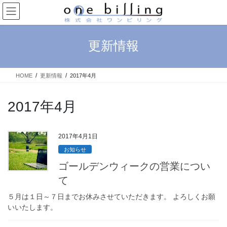
コ
ナ
ン
ビ
テ
ゲ
ン
ー
更新情報
ツ
シ
へ
ョ
ス
ン
HOME
更新情報
2017年4月
キ
に
ッ
移
プ
動
2017年4月
2017年4月1日
お知らせ
ゴールデンウィークの営業につい
て
５月は１日～７日までお休みさせていただきます。 よろしくお願
いいたします。